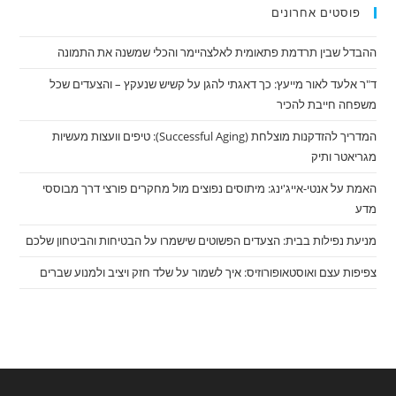
פוסטים אחרונים
ההבדל שבין תרדמת פתאומית לאלצהיימר והכלי שמשנה את התמונה
ד"ר אלעד לאור מייעץ: כך דאגתי להגן על קשיש שנעקץ – והצעדים שכל
משפחה חייבת להכיר
המדריך להזדקנות מוצלחת (Successful Aging): טיפים וועצות מעשיות
מגריאטר ותיק
האמת על אנטי-אייג'ינג: מיתוסים נפוצים מול מחקרים פורצי דרך מבוססי
מדע
מניעת נפילות בבית: הצעדים הפשוטים שישמרו על הבטיחות והביטחון שלכם
צפיפות עצם ואוסטאופורוזיס: איך לשמור על שלד חזק ויציב ולמנוע שברים