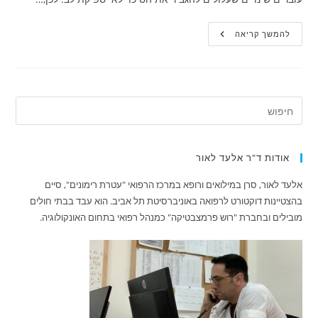
בריאות
להמשך קריאה
הלב
של
קשישים:
האם
ניתן
להקטין
את
הסיכוי
לאי
ספיקת
לב?
אודות ד"ר אלעד לאור
אלעד לאור, סרן במילואים ורופא במרכז הרפואי "עטרת רימונים", סיים
בהצטיינות דוקטורט לרפואה באוניברסיטת תל אביב. הוא עבד בבתי חולים
מובילים ובחברת "רוש פרמצבטיקה" כמנהל רפואי בתחום האונקולוגיה.