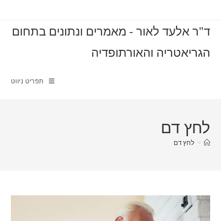
Ski
t
ד"ר אלעד לאור - מאמרים ונתונים בתחום
conten
הגריאטריה והאורתופדיה
תפריט ניווט
לחץ דם
>
לחץ דם