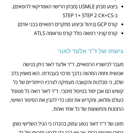
ביצוע מבחן USMLE (מבחן הרישוי האמריקאי לרופאים).
ב-STEP 1+ STEP 2 CK+CS
קורס GCP (ניהול וביצוע מחקרים רפואיים בבני אדם)
קורס קציני רפואה כולל קורס טראומה ATLS
גישתו של ד"ר אלעד לאור
מעבר לכישוריו הרפואיים, ד"ר אלעד לאור ניחן בגישה
אנושית וחמה המהווה נדבך מרכזי בעבודתו. הוא מאמין בלב
שלם, כי סבלנות והקשבה מעמיקה לצרכיו הייחודיים של כל
קשיש הם אבן יסוד בטיפול מיטבי. ד"ר לאור רואה כל מטופל
כעולם ומלואו, ומקדיש את זמנו כדי להבין את הסיפור האישי,
הרצונות והחששות של כל אחד ואחת.
חזונו של ד"ר לאור נטוע עמוק בהכרה כי הגיל השלישי טומן
בחובו שינויים רבים, אך אין בכך כדי לגרוע מזכותו של כל