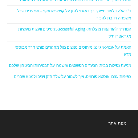
ד"ר אלעד לאור מייעץ: כך דאגתי להגן על קשיש שנעקץ – והצעדים שכל
משפחה חייבת להכיר
המדריך להזדקנות מוצלחת (Successful Aging): טיפים וועצות מעשיות
מגריאטר ותיק
האמת על אנטי-אייג'ינג: מיתוסים נפוצים מול מחקרים פורצי דרך מבוססי
מדע
מניעת נפילות בבית: הצעדים הפשוטים שישמרו על הבטיחות והביטחון שלכם
צפיפות עצם ואוסטאופורוזיס: איך לשמור על שלד חזק ויציב ולמנוע שברים
מפת אתר