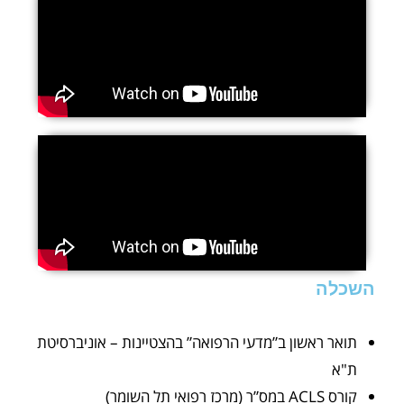
השכלה
תואר ראשון ב”מדעי הרפואה” בהצטיינות – אוניברסיטת
ת"א
קורס ACLS במס”ר (מרכז רפואי תל השומר)