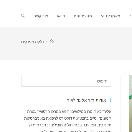
Toggle
ר
מאמרים
מהעיתונות
וידאו
צור קשר
website
>
דלקת מפרקים
search
אודות ד"ר אלעד לאור
אלעד לאור, סרן במילואים ורופא במרכז הרפואי "עטרת
רימונים", סיים בהצטיינות דוקטורט לרפואה באוניברסיטת
תל אביב. הוא עבד בבתי חולים מובילים ובחברת "רוש
פרמצבטיקה" כמנהל רפואי בתחום האונקולוגיה.