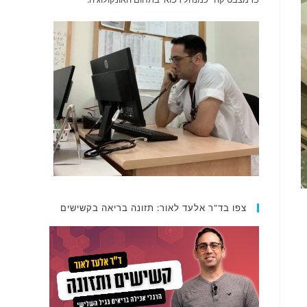
צפו בד"ר אלעד לאור: תזונה בריאה בקשישים