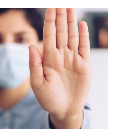
היא
יעילה
נגד
קורונה?
ד"ר
אלעד
לאור
בהסבר