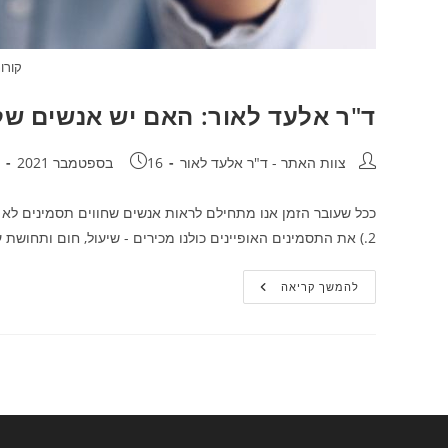
קורו
ד"ר אלעד לאור: האם יש אנשים של
מחבר:
פורסם:
ק
צוות האתר - ד"ר אלעד לאור
16 בספטמבר 2021
2.) את התסמינים האופיינים כולנו מכירים - שיעול, חום ותחושת עייפות. אצל…
ד"ר
להמשך קריאה
אלעד
לאור:
האם
יש
אנשים
שלא
מחלימים
מקורונה?