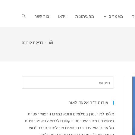
Toggle
ר
מאמרים
מהעיתונות
וידאו
צור קשר
website
>
בדיקת קורונה
search
אודות ד"ר אלעד לאור
אלעד לאור, סרן במילואים ורופא במרכז הרפואי "עטרת
רימונים", סיים בהצטיינות דוקטורט לרפואה באוניברסיטת
תל אביב. הוא עבד בבתי חולים מובילים ובחברת "רוש
פרמצבטיקה" כמנהל רפואי בתחום האונקולוגיה.