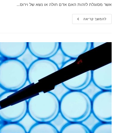
אשר מסוגלת לזהות האם אדם חולה או נשא של וירוס…
ד"ר
להמשך קריאה
אלעד
לאור:איך
מאבחנים
קורונה
באמצעות
PCR?