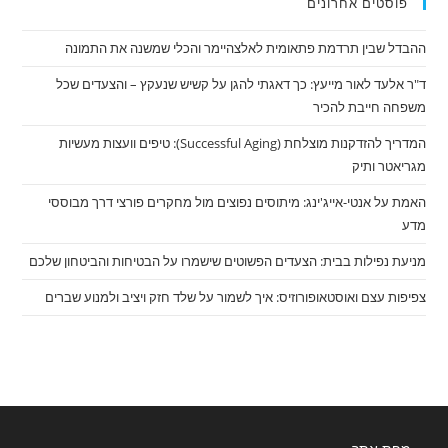
פוסטים אחרונים
ההבדל שבין תרדמת פתאומית לאלצהיימר והכלי שמשנה את התמונה
ד"ר אלעד לאור מייעץ: כך דאגתי להגן על קשיש שנעקץ – והצעדים שכל
משפחה חייבת להכיר
המדריך להזדקנות מוצלחת (Successful Aging): טיפים וועצות מעשיות
מגריאטר ותיק
האמת על אנטי-אייג'ינג: מיתוסים נפוצים מול מחקרים פורצי דרך מבוססי
מדע
מניעת נפילות בבית: הצעדים הפשוטים שישמרו על הבטיחות והביטחון שלכם
צפיפות עצם ואוסטאופורוזיס: איך לשמור על שלד חזק ויציב ולמנוע שברים