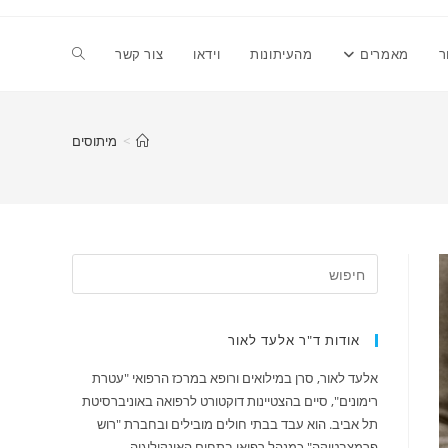
Toggle
ר
מאמרים
מהעיתונות
וידאו
צור קשר
website
>
מיתוסים
search
אודות ד"ר אלעד לאור
אלעד לאור, סרן במילואים ורופא במרכז הרפואי "עטרת
רימונים", סיים בהצטיינות דוקטורט לרפואה באוניברסיטת
תל אביב. הוא עבד בבתי חולים מובילים ובחברת "רוש
פרמצבטיקה" כמנהל רפואי בתחום האונקולוגיה.