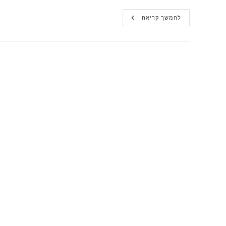
דמנציה:
להמשך קריאה
פיזור
מיתוסים
והעלאת
המודעות
למחלה