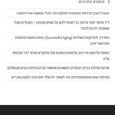
פוסטים אחרונים
ההבדל שבין תרדמת פתאומית לאלצהיימר והכלי שמשנה את התמונה
ד"ר אלעד לאור מייעץ: כך דאגתי להגן על קשיש שנעקץ – והצעדים שכל
משפחה חייבת להכיר
המדריך להזדקנות מוצלחת (Successful Aging): טיפים וועצות מעשיות
מגריאטר ותיק
האמת על אנטי-אייג'ינג: מיתוסים נפוצים מול מחקרים פורצי דרך מבוססי
מדע
מניעת נפילות בבית: הצעדים הפשוטים שישמרו על הבטיחות והביטחון שלכם
צפיפות עצם ואוסטאופורוזיס: איך לשמור על שלד חזק ויציב ולמנוע שברים