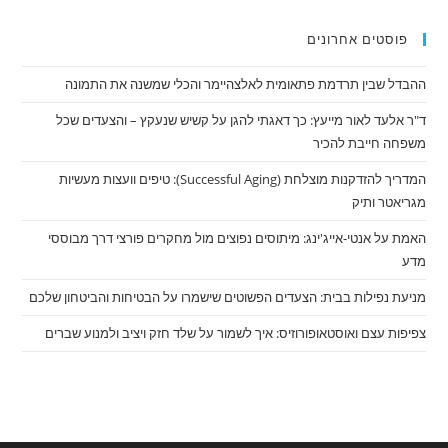
פוסטים אחרונים
ההבדל שבין תרדמת פתאומית לאלצהיימר והכלי שמשנה את התמונה
ד"ר אלעד לאור מייעץ: כך דאגתי להגן על קשיש שנעקץ – והצעדים שכל
משפחה חייבת להכיר
המדריך להזדקנות מוצלחת (Successful Aging): טיפים וועצות מעשיות
מגריאטר ותיק
האמת על אנטי-אייג'ינג: מיתוסים נפוצים מול מחקרים פורצי דרך מבוססי
מדע
מניעת נפילות בבית: הצעדים הפשוטים שישמרו על הבטיחות והביטחון שלכם
צפיפות עצם ואוסטאופורוזיס: איך לשמור על שלד חזק ויציב ולמנוע שברים