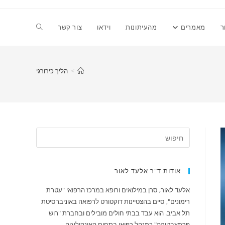
Toggle
ר
מאמרים
מהעיתונות
וידאו
צור קשר
website
>
הליך כירורגי
search
אודות ד"ר אלעד לאור
אלעד לאור, סרן במילואים ורופא במרכז הרפואי "עטרת
רימונים", סיים בהצטיינות דוקטורט לרפואה באוניברסיטת
תל אביב. הוא עבד בבתי חולים מובילים ובחברת "רוש
פרמצבטיקה" כמנהל רפואי בתחום האונקולוגיה.