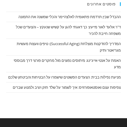
פוסטים אחרונים
ההבדל שבין תרדמת פתאומית לאלצהיימר והכלי שמשנה את התמונה
ד"ר אלעד לאור מייעץ: כך דאגתי להגן על קשיש שנעקץ – והצעדים שכל
משפחה חייבת להכיר
המדריך להזדקנות מוצלחת (Successful Aging): טיפים וועצות מעשיות
מגריאטר ותיק
האמת על אנטי-אייג'ינג: מיתוסים נפוצים מול מחקרים פורצי דרך מבוססי
מדע
מניעת נפילות בבית: הצעדים הפשוטים שישמרו על הבטיחות והביטחון שלכם
צפיפות עצם ואוסטאופורוזיס: איך לשמור על שלד חזק ויציב ולמנוע שברים