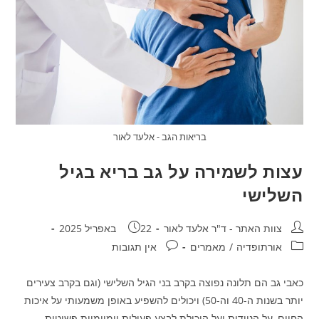
בריאות הגב - אלעד לאור
עצות לשמירה על גב בריא בגיל
השלישי
מחבר:
פורסם:
צוות האתר - ד"ר אלעד לאור
22 באפריל 2025
קטגוריה:
תגובות:
אורתופדיה
/
מאמרים
אין תגובות
כאבי גב הם תלונה נפוצה בקרב בני הגיל השלישי (וגם בקרב צעירים
יותר בשנות ה-40 וה-50) ויכולים להשפיע באופן משמעותי על איכות
החיים, על הניידות ועל היכולת לבצע פעולות יומיומיות פשוטות.…