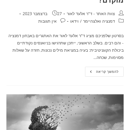
מחבר:
פורסם:
צוות האתר - ד"ר אלעד לאור
27 בדצמבר 2023
קטגוריה:
תגובות:
דמנציה ואלצהיימר
/
וידאו
אין תגובות
בסרטון שלפניכם מציג ד"ר אלעד לאור את האתגרים באבחון דמנציה
- והם רבים. בשלב הראשוני, ייתכן שתרגישו בניואנסים נקודתיים
ביכולת הקוגניטיבית: בעיה במציאת מילים נכונות, חזרה על שאלות
מסוימות, שכחה…
צפו:
להמשך קריאה
למה
חשוב
לזהות
דמנציה
בשלב
מוקדם?