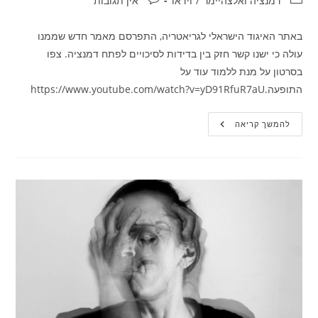
דמנציה ואלצהיימר
/
וידאו
אין תגובות
באתר האיגוד הישראלי לגריאטריה, התפרסם מאמר חדש שממנו
עולה כי ישנו קשר חזק בין בדידות לסיכויים לפתח דמנציה. צפו
בסרטון על מנת ללמוד עוד על
התופעה.https://www.youtube.com/watch?v=yD91RfuR7aU
האם
להמשך קריאה
יש
קשר
בין
דמנציה
לבדידות
?