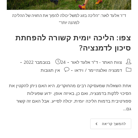
ד"ר אלעד לאור: "הליכה בזוג למשל יכולה להפוך את החוויה של ההליכה
למהנה יותר"
צפו: הליכה יומית קשורה להפחתת
סיכון לדמנציה?
מחבר:
פורסם:
צוות האתר - ד"ר אלעד לאור
24 בנובמבר 2022
קטגוריה:
תגובות:
דמנציה ואלצהיימר
/
וידאו
אין תגובות
אחת השאלות שמעסיקה רבים מהחוקרים, היא האם ניתן להקטין את
הסיכוי ללקות בדמנציה, ואם כן, באיזה אופן. ידוע שפעילות
ספורטיבית בדמות הליכה יומית, יכולה לסייע. אבל האם זה קשור
גם…
צפו:
להמשך קריאה
הליכה
יומית
קשורה