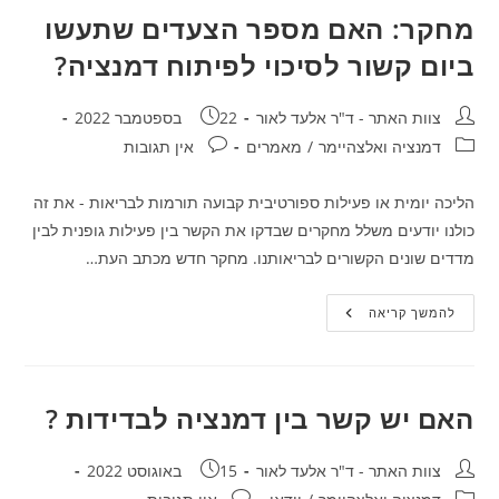
מחקר: האם מספר הצעדים שתעשו
ביום קשור לסיכוי לפיתוח דמנציה?
מחבר:
פורסם:
צוות האתר - ד"ר אלעד לאור
22 בספטמבר 2022
קטגוריה:
תגובות:
דמנציה ואלצהיימר
/
מאמרים
אין תגובות
הליכה יומית או פעילות ספורטיבית קבועה תורמות לבריאות - את זה
כולנו יודעים משלל מחקרים שבדקו את הקשר בין פעילות גופנית לבין
מדדים שונים הקשורים לבריאותנו. מחקר חדש מכתב העת…
מחקר:
להמשך קריאה
האם
מספר
הצעדים
שתעשו
ביום
קשור
האם יש קשר בין דמנציה לבדידות ?
לסיכוי
לפיתוח
דמנציה?
מחבר:
פורסם:
צוות האתר - ד"ר אלעד לאור
15 באוגוסט 2022
קטגוריה:
תגובות: