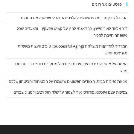
פוסטים אחרונים
ההבדל שבין תרדמת פתאומית לאלצהיימר והכלי שמשנה את התמונה
ד"ר אלעד לאור מייעץ: כך דאגתי להגן על קשיש שנעקץ – והצעדים שכל
משפחה חייבת להכיר
המדריך להזדקנות מוצלחת (Successful Aging): טיפים וועצות מעשיות
מגריאטר ותיק
האמת על אנטי-אייג'ינג: מיתוסים נפוצים מול מחקרים פורצי דרך מבוססי
מדע
מניעת נפילות בבית: הצעדים הפשוטים שישמרו על הבטיחות והביטחון שלכם
צפיפות עצם ואוסטאופורוזיס: איך לשמור על שלד חזק ויציב ולמנוע שברים