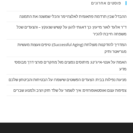
פוסטים אחרונים
ההבדל שבין תרדמת פתאומית לאלצהיימר והכלי שמשנה את התמונה
ד"ר אלעד לאור מייעץ: כך דאגתי להגן על קשיש שנעקץ – והצעדים שכל
משפחה חייבת להכיר
המדריך להזדקנות מוצלחת (Successful Aging): טיפים וועצות מעשיות
מגריאטר ותיק
האמת על אנטי-אייג'ינג: מיתוסים נפוצים מול מחקרים פורצי דרך מבוססי
מדע
מניעת נפילות בבית: הצעדים הפשוטים שישמרו על הבטיחות והביטחון שלכם
צפיפות עצם ואוסטאופורוזיס: איך לשמור על שלד חזק ויציב ולמנוע שברים