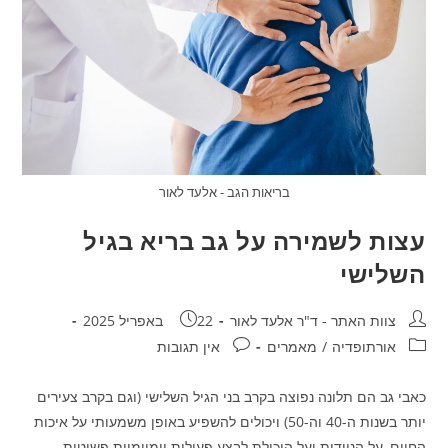
בריאות הגב - אלעד לאור
עצות לשמירה על גב בריא בגיל
השלישי
מחבר:
פורסם:
צוות האתר - ד"ר אלעד לאור
22 באפריל 2025
קטגוריה:
תגובות:
אורתופדיה
/
מאמרים
אין תגובות
כאבי גב הם תלונה נפוצה בקרב בני הגיל השלישי (וגם בקרב צעירים
יותר בשנות ה-40 וה-50) ויכולים להשפיע באופן משמעותי על איכות
החיים, על הניידות ועל היכולת לבצע פעולות יומיומיות פשוטות.…