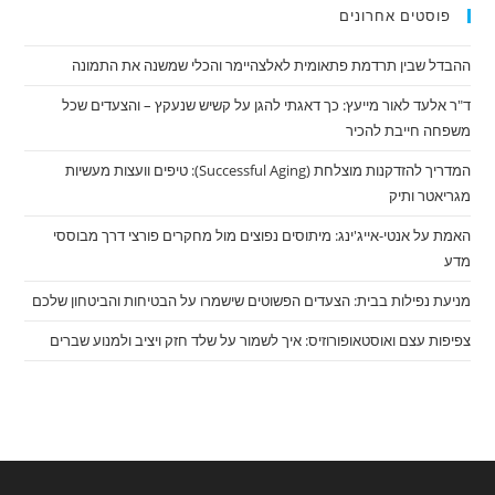
פוסטים אחרונים
ההבדל שבין תרדמת פתאומית לאלצהיימר והכלי שמשנה את התמונה
ד"ר אלעד לאור מייעץ: כך דאגתי להגן על קשיש שנעקץ – והצעדים שכל
משפחה חייבת להכיר
המדריך להזדקנות מוצלחת (Successful Aging): טיפים וועצות מעשיות
מגריאטר ותיק
האמת על אנטי-אייג'ינג: מיתוסים נפוצים מול מחקרים פורצי דרך מבוססי
מדע
מניעת נפילות בבית: הצעדים הפשוטים שישמרו על הבטיחות והביטחון שלכם
צפיפות עצם ואוסטאופורוזיס: איך לשמור על שלד חזק ויציב ולמנוע שברים