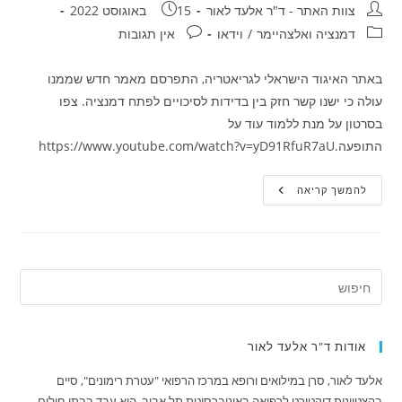
מחבר:
פורסם:
צוות האתר - ד"ר אלעד לאור
15 באוגוסט 2022
קטגוריה:
תגובות:
דמנציה ואלצהיימר
/
וידאו
אין תגובות
באתר האיגוד הישראלי לגריאטריה, התפרסם מאמר חדש שממנו
עולה כי ישנו קשר חזק בין בדידות לסיכויים לפתח דמנציה. צפו
בסרטון על מנת ללמוד עוד על
התופעה.https://www.youtube.com/watch?v=yD91RfuR7aU
האם
להמשך קריאה
יש
קשר
בין
דמנציה
לבדידות
?
אודות ד"ר אלעד לאור
אלעד לאור, סרן במילואים ורופא במרכז הרפואי "עטרת רימונים", סיים
בהצטיינות דוקטורט לרפואה באוניברסיטת תל אביב. הוא עבד בבתי חולים