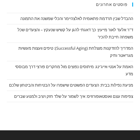
פוסטים אחרונים
ההבדל שבין תרדמת פתאומית לאלצהיימר והכלי שמשנה את התמונה
ד"ר אלעד לאור מייעץ: כך דאגתי להגן על קשיש שנעקץ – והצעדים שכל
משפחה חייבת להכיר
המדריך להזדקנות מוצלחת (Successful Aging): טיפים וועצות מעשיות
מגריאטר ותיק
האמת על אנטי-אייג'ינג: מיתוסים נפוצים מול מחקרים פורצי דרך מבוססי
מדע
מניעת נפילות בבית: הצעדים הפשוטים שישמרו על הבטיחות והביטחון שלכם
צפיפות עצם ואוסטאופורוזיס: איך לשמור על שלד חזק ויציב ולמנוע שברים