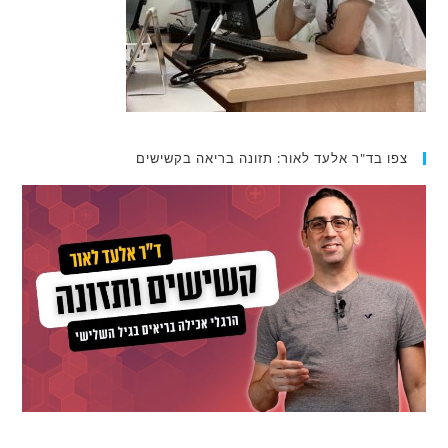
צפו בד"ר אלעד לאור: תזונה בריאה בקשישים