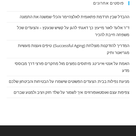
פוסטים אחרונים
ההבדל שבין תרדמת פתאומית לאלצהיימר והכלי שמשנה את התמונה
ד"ר אלעד לאור מייעץ: כך דאגתי להגן על קשיש שנעקץ – והצעדים שכל
משפחה חייבת להכיר
המדריך להזדקנות מוצלחת (Successful Aging): טיפים וועצות מעשיות
מגריאטר ותיק
האמת על אנטי-אייג'ינג: מיתוסים נפוצים מול מחקרים פורצי דרך מבוססי
מדע
מניעת נפילות בבית: הצעדים הפשוטים שישמרו על הבטיחות והביטחון שלכם
צפיפות עצם ואוסטאופורוזיס: איך לשמור על שלד חזק ויציב ולמנוע שברים