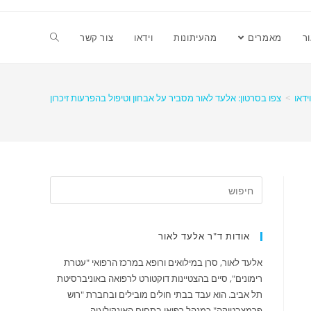
ר
מאמרים
מהעיתונות
וידאו
צור קשר
וידאו
>
צפו בסרטון: אלעד לאור מסביר על אבחון וטיפול בהפרעות זיכרון
אודות ד"ר אלעד לאור
אלעד לאור, סרן במילואים ורופא במרכז הרפואי "עטרת
רימונים", סיים בהצטיינות דוקטורט לרפואה באוניברסיטת
תל אביב. הוא עבד בבתי חולים מובילים ובחברת "רוש
פרמצבטיקה" כמנהל רפואי בתחום האונקולוגיה.