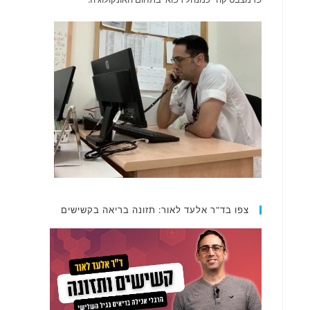
צפו בד"ר אלעד לאור: תזונה בריאה בקשישים