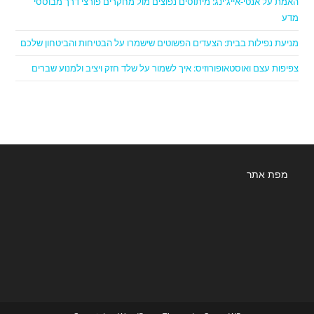
האמת על אנטי-אייג'ינג: מיתוסים נפוצים מול מחקרים פורצי דרך מבוססי
מדע
מניעת נפילות בבית: הצעדים הפשוטים שישמרו על הבטיחות והביטחון שלכם
צפיפות עצם ואוסטאופורוזיס: איך לשמור על שלד חזק ויציב ולמנוע שברים
מפת אתר