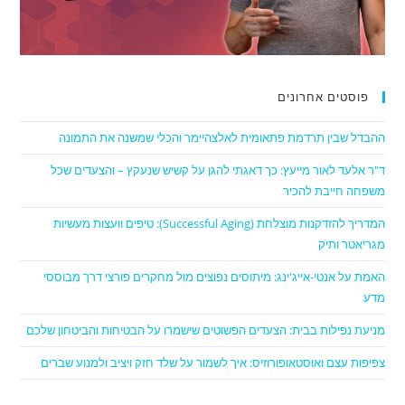
פוסטים אחרונים
ההבדל שבין תרדמת פתאומית לאלצהיימר והכלי שמשנה את התמונה
ד"ר אלעד לאור מייעץ: כך דאגתי להגן על קשיש שנעקץ – והצעדים שכל
משפחה חייבת להכיר
המדריך להזדקנות מוצלחת (Successful Aging): טיפים וועצות מעשיות
מגריאטר ותיק
האמת על אנטי-אייג'ינג: מיתוסים נפוצים מול מחקרים פורצי דרך מבוססי
מדע
מניעת נפילות בבית: הצעדים הפשוטים שישמרו על הבטיחות והביטחון שלכם
צפיפות עצם ואוסטאופורוזיס: איך לשמור על שלד חזק ויציב ולמנוע שברים