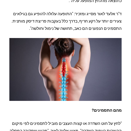
כתוצאה מהלחץ המופעל עליה".
ד"ר אלעד לאור מסייג ומזכיר: "התופעה עלולה להופיע גם בגילאים
צעירים יותר על רקע חריף, בדרך כלל בעקבות פריצת דיסק מותנית.
התסמינים הנפוצים הם כאב, תחושה של נימול וחולשה".
מהם התסמינים?
"לחץ על חוט השדרה או קצות העצבים מוביל לתסמינים לפי מיקום
ההיצרות בעמוד השדרה", מציין אלעד לאור. "מכיוון שמדובר במחלה