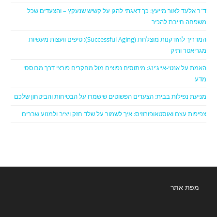
ד"ר אלעד לאור מייעץ: כך דאגתי להגן על קשיש שנעקץ – והצעדים שכל
משפחה חייבת להכיר
המדריך להזדקנות מוצלחת (Successful Aging): טיפים וועצות מעשיות
מגריאטר ותיק
האמת על אנטי-אייג'ינג: מיתוסים נפוצים מול מחקרים פורצי דרך מבוססי
מדע
מניעת נפילות בבית: הצעדים הפשוטים שישמרו על הבטיחות והביטחון שלכם
צפיפות עצם ואוסטאופורוזיס: איך לשמור על שלד חזק ויציב ולמנוע שברים
מפת אתר