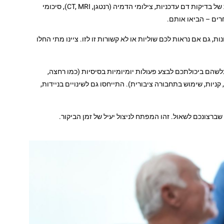
: אם יש ברשותכם תוצאות של בדיקות דם עדכניות, צילומי הדמיה (רנטגן, CT, MRI), סיכומי
רים – הביאו אותם.
ת, גם אם נראות לכם שוליות או לא קשורות זו לזו. ציינו מתי החלו
כלשהם ביכולתכם לבצע פעולות יומיומיות בסיסיות (כמו רחצה,
קניות, שימוש בתחבורה ציבורית). התייחסו גם לשינויים בניידות,
שברצונכם לשאול. זהו המפתח לניצול יעיל של זמן הביקור.