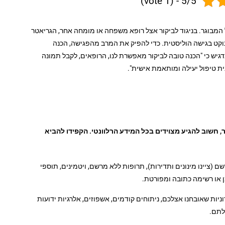
5/5 - (1 vote)
 המבוגר. בניגוד לביקור אצל רופא משפחה או מומחה אחר, הגריאטר
וקט בגישה הוליסטית. כדי להפיק את המרב מהפגישה, הכנה
דגיש כי "הכנה טובה לביקור מאפשרת לנו, הרופאים, לקבל תמונה
ית טיפול יעילה ומותאמת אישית".
, חשוב להגיע מצוידים בכל המידע הרלוונטי. הקפידו להביא
שם (ציינו מינונים ותדירות), תרופות ללא מרשם, ויטמינים, תוספי
 או רשימה כתובה ומפורטת.
ניות שאובחנו אצלכם, ניתוחים קודמים, אשפוזים, אלרגיות ידועות
בלתם.