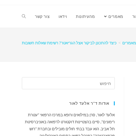
ר
מאמרים
מהעיתונות
וידאו
צור קשר
מאמרים
>
כיצד להתכונן לביקור אצל הגריאטר? רשימת שאלות חשובות
אודות ד"ר אלעד לאור
אלעד לאור, סרן במילואים ורופא במרכז הרפואי "עטרת
רימונים", סיים בהצטיינות דוקטורט לרפואה באוניברסיטת
תל אביב. הוא עבד בבתי חולים מובילים ובחברת "רוש
פרמצבטיקה" כמנהל רפואי בתחום האונקולוגיה.