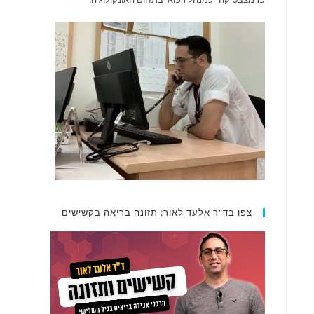
צפו בד"ר אלעד לאור: תזונה בריאה בקשישים