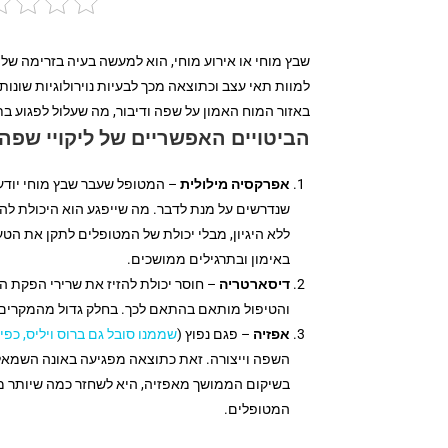
שבץ מוחי או אירוע מוחי, הוא למעשה בעיה בזרימה של
למוות תאי עצב וכתוצאה מכך לבעיות נוירולוגיות שונות.
באזור המוח האמון על שפה ודיבור, מה שעלול לפגוע בת
הביטויים האפשריים של ליקויי שפה
אפרקסיה מילולית
– המטופל שעבר שבץ מוחי יודע מ
שנדרשים על מנת לדבר. מה שייפגע הוא היכולת להג
ללא היגיון, מבלי יכולת של המטופלים לתקן את הטע
באימון ובתרגילים ממושכים.
דיסארטריה
– חוסר יכולת להזיז את שרירי הפקת הד
והטיפול מותאם בהתאם לכך. בחלק גדול מהמקרים,
אפזיה
– פגם נפוץ (
שממנו סובל גם ברוס ויליס, כפי ש
השפה וייצורה. זאת כתוצאה מפגיעה באונה השמאל
בשיקום הממושך מאפזיה, היא לשחזר כמה שיותר מן 
המטופלים.