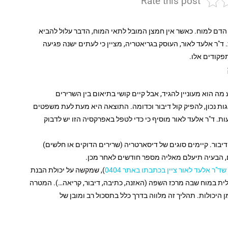
Rate this post
 הדם למוח. כאשר אין חמצן המובל לתאי המוח, הדבר עלול להביא
 ד"ר אלעד לאור, העוסק בגריאטריה, מציין כי לעתים ישנה פגיעה
פקודים אלו.
ה הוא מעוניין להגיד, אבל קיים קושי בתיאום בין השרירים
ות נכון, להפיק קול דיבור וכדומה. התוצאה היא מעת לעת משפטים
ות. ד"ר אלעד לאור מוסיף כי כדי לטפל באפרקסיה הזו יש לדבוק
יבור. קיימים סוגים של דיסארטריה (שרירים הדוקים או חלשים)
 הבעיה תיעלם מאליה מספר חודשים לאחר מכן.
ד"ר אלעד לאור ציין בכתבתו באתר 0404
), שמקשה על יכולת הבנת
ית במוח שבה מרכז השפה (האזנה, כתיבה, דיבור, קריאה…). המטרה
היכולות. תהליך זה מלווה בדרך כלל בתסכול רב ומובן של