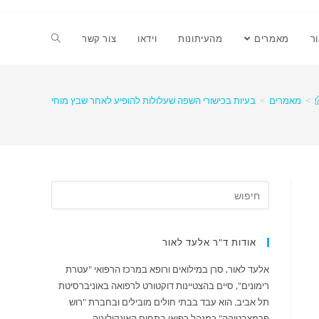
ר
מאמרים
מהעיתונות
וידאו
צור קשר
>
מאמרים
>
בעיות בכישורי השפה שעלולות להופיע לאחר שבץ מוחי
אודות ד"ר אלעד לאור
אלעד לאור, סרן במילואים ורופא במרכז הרפואי "עטרת
רימונים", סיים בהצטיינות דוקטורט לרפואה באוניברסיטת
תל אביב. הוא עבד בבתי חולים מובילים ובחברת "רוש
פרמצבטיקה" כמנהל רפואי בתחום האונקולוגיה.