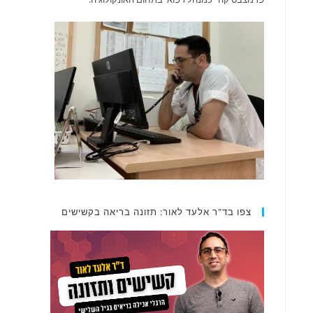
צפו בד"ר אלעד לאור: תזונה בריאה בקשישים